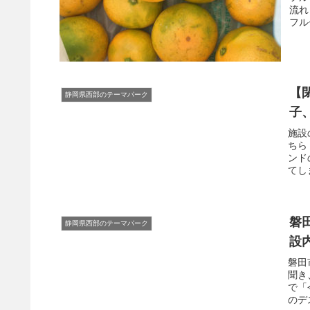
流れ
フル
【
静岡県西部のテーマパーク
子
施設
ちら
ンド
てし
磐
静岡県西部のテーマパーク
設
磐田
聞き
で「
のデ