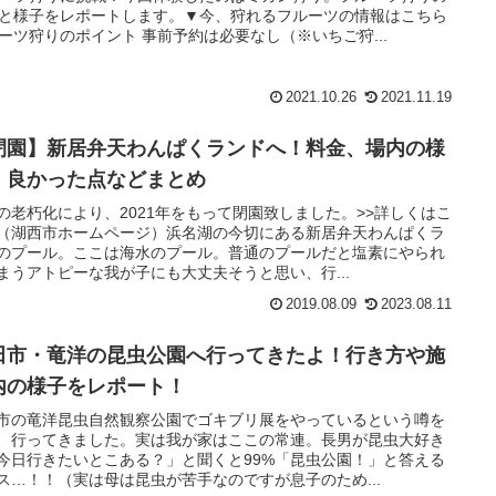
と様子をレポートします。▼今、狩れるフルーツの情報はこちら
ーツ狩りのポイント 事前予約は必要なし（※いちご狩...
2021.10.26
2021.11.19
閉園】新居弁天わんぱくランドへ！料金、場内の様
、良かった点などまとめ
の老朽化により、2021年をもって閉園致しました。>>詳しくはこ
（湖西市ホームページ）浜名湖の今切にある新居弁天わんぱくラ
のプール。ここは海水のプール。普通のプールだと塩素にやられ
まうアトピーな我が子にも大丈夫そうと思い、行...
2019.08.09
2023.08.11
田市・竜洋の昆虫公園へ行ってきたよ！行き方や施
内の様子をレポート！
市の竜洋昆虫自然観察公園でゴキブリ展をやっているという噂を
、行ってきました。実は我が家はここの常連。長男が昆虫大好き
今日行きたいとこある？」と聞くと99%「昆虫公園！」と答える
ス…！！（実は母は昆虫が苦手なのですが息子のため...