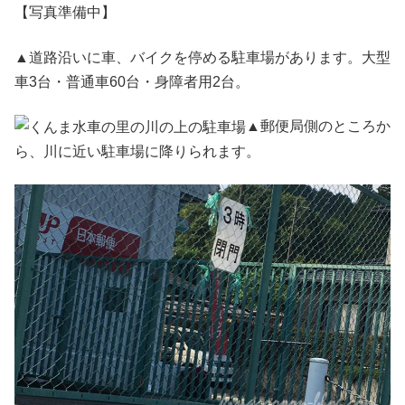
【写真準備中】
▲道路沿いに車、バイクを停める駐車場があります。大型
車3台・普通車60台・身障者用2台。
▲郵便局側のところか
ら、川に近い駐車場に降りられます。