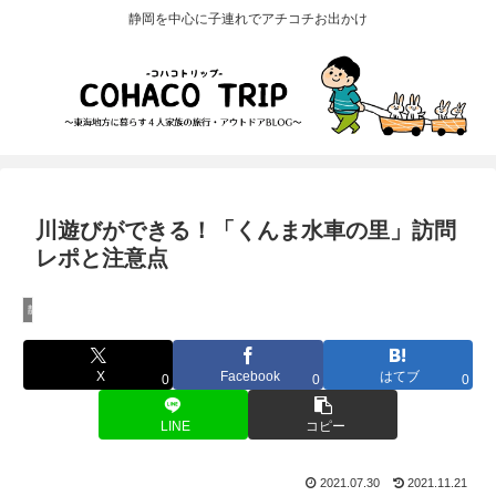
静岡を中心に子連れでアチコチお出かけ
川遊びができる！「くんま水車の里」訪問
レポと注意点
静岡県西部の子連れ観光スポット
X
Facebook
はてブ
0
0
0
LINE
コピー
2021.07.30
2021.11.21