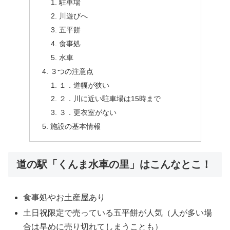
駐車場
川遊びへ
五平餅
食事処
水車
３つの注意点
１．道幅が狭い
２．川に近い駐車場は15時まで
３．更衣室がない
施設の基本情報
道の駅「くんま水車の里」はこんなとこ！
食事処やお土産屋あり
土日祝限定で売っている五平餅が人気（人が多い場
合は早めに売り切れてしまうことも）