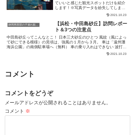
ていいと感じた観光スポットだけを紹介
します！※写真データを紛失してしまっ
たものはインスタを引用させて頂きまし
2021.10.23
た(;´∀｀)見つけ次第差し替えます。浜名
湖周辺のおすすめ観光スポット１．浜名
【浜松・中田島砂丘】訪問レポー
静岡県西部の子連れ観光スポット
湖ガーデンパークこ...
ト＆3つの注意点
中田島砂丘ってこんなとこ！ 日本三大砂丘のひとつ 風紋（風によっ
て砂にできる模様）の見頃は、強風の１月から３月。 車は「遠州灘
海浜公園」の南側駐車場へ（無料） 車の乗り入れはできない 波打ち
際までは距離がある（入り口から約550m） 遊泳は...
2021.10.23
コメント
コメントをどうぞ
メールアドレスが公開されることはありません。
コメント
※