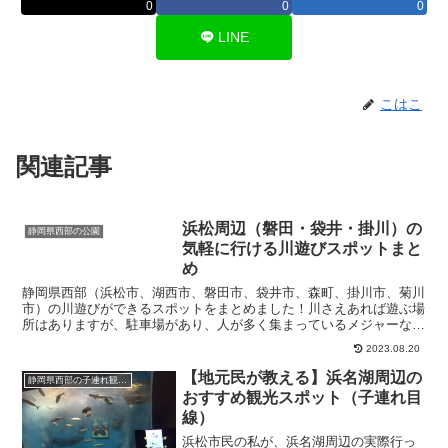
0
0
0
LINE
こはこ
関連記事
浜松周辺（磐田・袋井・掛川）の
静岡県西部の公園
気軽に行ける川遊びスポットまと
め
静岡県西部（浜松市、湖西市、磐田市、袋井市、森町、掛川市、菊川
市）の川遊びができるスポットをまとめました！川さえあれば遊ぶ場
所はありますが、駐車場があり、人が多く集まっているメジャーなス
ポットを紹介します▼水遊びができる公園まとめはこちら静...
2023.08.20
【地元民が教える】浜名湖周辺の
静岡県西部の子連れ観光スポット
おすすめ観光スポット（子連れ目
線）
浜松市民の私が、浜名湖周辺の実際行っ