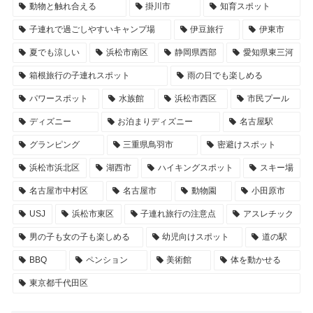
動物と触れ合える
掛川市
知育スポット
子連れで過ごしやすいキャンプ場
伊豆旅行
伊東市
夏でも涼しい
浜松市南区
静岡県西部
愛知県東三河
箱根旅行の子連れスポット
雨の日でも楽しめる
パワースポット
水族館
浜松市西区
市民プール
ディズニー
お泊まりディズニー
名古屋駅
グランピング
三重県鳥羽市
密避けスポット
浜松市浜北区
湖西市
ハイキングスポット
スキー場
名古屋市中村区
名古屋市
動物園
小田原市
USJ
浜松市東区
子連れ旅行の注意点
アスレチック
男の子も女の子も楽しめる
幼児向けスポット
道の駅
BBQ
ペンション
美術館
体を動かせる
東京都千代田区